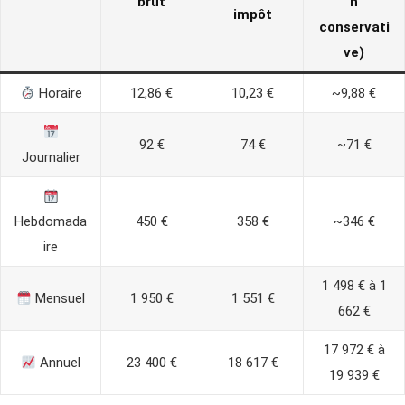
brut
n
impôt
conservati
ve)
Horaire
12,86 €
10,23 €
~9,88 €
92 €
74 €
~71 €
Journalier
Hebdomada
450 €
358 €
~346 €
ire
1 498 € à 1
Mensuel
1 950 €
1 551 €
662 €
17 972 € à
Annuel
23 400 €
18 617 €
19 939 €