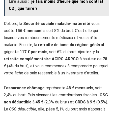
Lire aussi :
je fais moins d'heure que mon contrat
CDI, que faire ?
D’abord, la
Sécurité sociale maladie-maternité
vous
coûte
156 € mensuels
, soit 8% du brut. C’est elle qui
finance vos remboursements médicaux et vos arrêts
maladie. Ensuite, la
retraite de base du régime général
grignote
117 € par mois
, soit 6% du brut. Ajoutez-y la
retraite complémentaire AGIRC-ARRCO
à hauteur de
78
€
(4% du brut), et vous commencez à comprendre pourquoi
votre fiche de paie ressemble à un inventaire d’atelier.
L’
assurance chômage
représente
48 € mensuels
, soit
2,4% du brut. Puis viennent les contributions fiscales :
CSG
non déductible
à
45 €
(2,3% du brut) et
CRDS
à
9 €
(0,5%).
La
CSG déductible
, elle, pèse 5,1% du brut mais n’apparaît